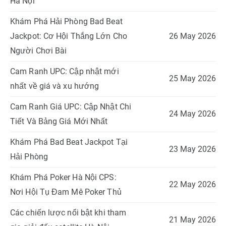
Hà Nội
Khám Phá Hải Phòng Bad Beat
Jackpot: Cơ Hội Thắng Lớn Cho
26 May 2026
Người Chơi Bài
Cam Ranh UPC: Cập nhật mới
25 May 2026
nhất về giá và xu hướng
Cam Ranh Giá UPC: Cập Nhật Chi
24 May 2026
Tiết Và Bảng Giá Mới Nhất
Khám Phá Bad Beat Jackpot Tại
23 May 2026
Hải Phòng
Khám Phá Poker Hà Nội CPS:
22 May 2026
Nơi Hội Tụ Đam Mê Poker Thủ
Các chiến lược nổi bật khi tham
21 May 2026