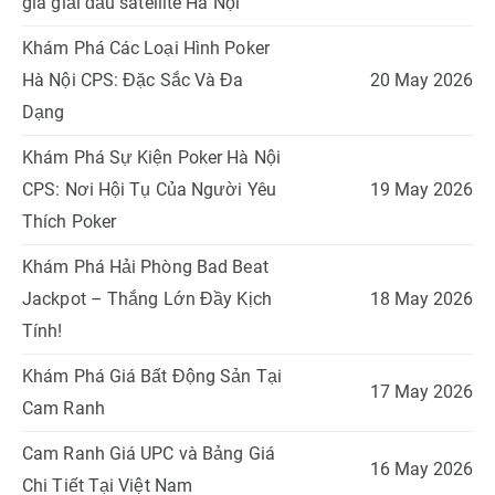
gia giải đấu satellite Hà Nội
Khám Phá Các Loại Hình Poker
Hà Nội CPS: Đặc Sắc Và Đa
20 May 2026
Dạng
Khám Phá Sự Kiện Poker Hà Nội
CPS: Nơi Hội Tụ Của Người Yêu
19 May 2026
Thích Poker
Khám Phá Hải Phòng Bad Beat
Jackpot – Thắng Lớn Đầy Kịch
18 May 2026
Tính!
Khám Phá Giá Bất Động Sản Tại
17 May 2026
Cam Ranh
Cam Ranh Giá UPC và Bảng Giá
16 May 2026
Chi Tiết Tại Việt Nam