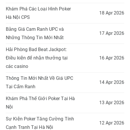
Khám Phá Các Loại Hình Poker
18 Apr 2026
Hà Nội CPS
Bảng Giá Cam Ranh UPC và
17 Apr 2026
Những Thông Tin Mới Nhất
Hải Phòng Bad Beat Jackpot:
Điều kiện để nhận thưởng tại
16 Apr 2026
các casino
Thông Tin Mới Nhất Về Giá UPC
14 Apr 2026
Tại Cẩm Ranh
Khám Phá Thế Giới Poker Tại Hà
13 Apr 2026
Nội
Sự Kiện Poker Tăng Cường Tính
12 Apr 2026
Cạnh Tranh Tại Hà Nội