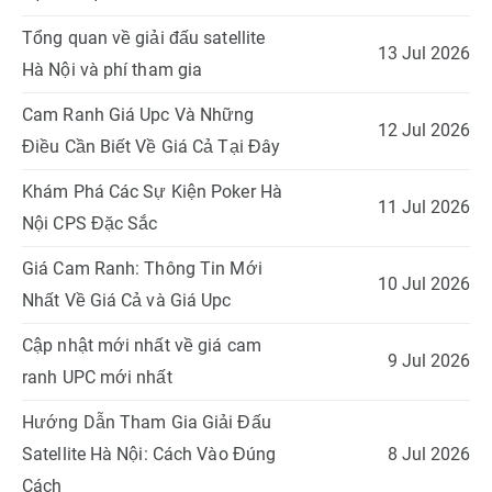
Tổng quan về giải đấu satellite
13 Jul 2026
Hà Nội và phí tham gia
Cam Ranh Giá Upc Và Những
12 Jul 2026
Điều Cần Biết Về Giá Cả Tại Đây
Khám Phá Các Sự Kiện Poker Hà
11 Jul 2026
Nội CPS Đặc Sắc
Giá Cam Ranh: Thông Tin Mới
10 Jul 2026
Nhất Về Giá Cả và Giá Upc
Cập nhật mới nhất về giá cam
9 Jul 2026
ranh UPC mới nhất
Hướng Dẫn Tham Gia Giải Đấu
Satellite Hà Nội: Cách Vào Đúng
8 Jul 2026
Cách