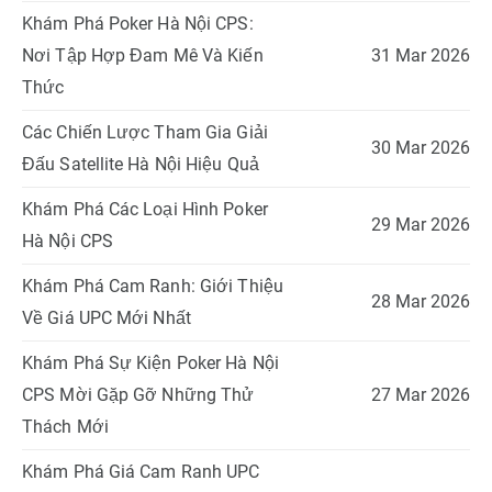
Khám Phá Poker Hà Nội CPS:
Nơi Tập Hợp Đam Mê Và Kiến
31 Mar 2026
Thức
Các Chiến Lược Tham Gia Giải
30 Mar 2026
Đấu Satellite Hà Nội Hiệu Quả
Khám Phá Các Loại Hình Poker
29 Mar 2026
Hà Nội CPS
Khám Phá Cam Ranh: Giới Thiệu
28 Mar 2026
Về Giá UPC Mới Nhất
Khám Phá Sự Kiện Poker Hà Nội
CPS Mời Gặp Gỡ Những Thử
27 Mar 2026
Thách Mới
Khám Phá Giá Cam Ranh UPC