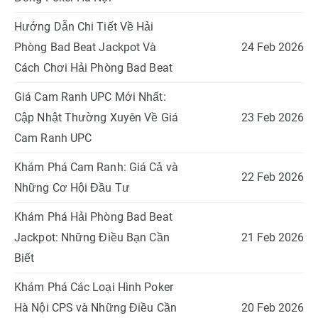
Hướng Dẫn Chi Tiết Về Hải
Phòng Bad Beat Jackpot Và
24 Feb 2026
Cách Chơi Hải Phòng Bad Beat
Giá Cam Ranh UPC Mới Nhất:
Cập Nhật Thường Xuyên Về Giá
23 Feb 2026
Cam Ranh UPC
Khám Phá Cam Ranh: Giá Cả và
22 Feb 2026
Những Cơ Hội Đầu Tư
Khám Phá Hải Phòng Bad Beat
Jackpot: Những Điều Bạn Cần
21 Feb 2026
Biết
Khám Phá Các Loại Hình Poker
Hà Nội CPS và Những Điều Cần
20 Feb 2026