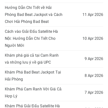
Hướng Dẫn Chi Tiết về Hải
Phòng Bad Beat Jackpot và Cách
11 Apr 2026
Chơi Hải Phòng Bad Beat
Cách vào Giải Đấu Satellite Hà
Nội: Hướng Dẫn Chi Tiết Cho
10 Apr 2026
Người Mới
Khám phá giá cả tại Cam Ranh
9 Apr 2026
và những lưu ý về giá UPC
Khám Phá Bad Beat Jackpot Tại
8 Apr 2026
Hải Phòng
Khám Phá Cam Ranh Với Giá Cả
7 Apr 2026
Hợp Lý
Khám Phá Giải Đấu Satellite Hà