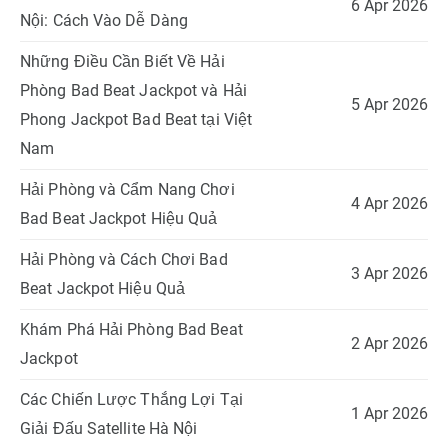
6 Apr 2026
Nội: Cách Vào Dễ Dàng
Những Điều Cần Biết Về Hải
Phòng Bad Beat Jackpot và Hải
5 Apr 2026
Phong Jackpot Bad Beat tại Việt
Nam
Hải Phòng và Cẩm Nang Chơi
4 Apr 2026
Bad Beat Jackpot Hiệu Quả
Hải Phòng và Cách Chơi Bad
3 Apr 2026
Beat Jackpot Hiệu Quả
Khám Phá Hải Phòng Bad Beat
2 Apr 2026
Jackpot
Các Chiến Lược Thắng Lợi Tại
1 Apr 2026
Giải Đấu Satellite Hà Nội