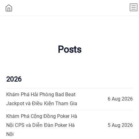
Posts
2026
Khám Phá Hải Phòng Bad Beat
6 Aug 2026
Jackpot và Điều Kiện Tham Gia
Khám Phá Cộng Đồng Poker Hà
Nội CPS và Diễn Đàn Poker Hà
5 Aug 2026
Nội