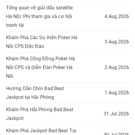
Tổng quan về giải đấu satellite
Hà Nội: Phí tham gia và cơ hội
4 Aug 2026
tranh tài
Khám Phá Các Sự Kiện Poker Hà
3 Aug 2026
Nội CPS Độc Đáo
Khám Phá Cộng Đồng Poker Hà
Nội CPS và Diễn Đàn Poker Hà
2 Aug 2026
Nội
Hướng Dẫn Chơi Bad Beat
1 Aug 2026
Jackpot tại Hải Phòng
Khám Phá Hải Phòng Bad Beat
31 Jul 2026
Jackpot
Khám Phá Jackpot Bad Beat Tại
30 Jul 2026