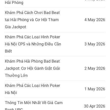
Hải Phòng
Khám Phá Cách Chơi Bad Beat
tại Hải Phòng và Cơ Hội Tham
4 May 2026
Gia Jackpot
Khám Phá Các Loại Hình Poker
Hà Nội CPS và Những Điều Cần
3 May 2026
Biết
Khám Phá Hải Phòng Bad Beat
Jackpot: Cơ Hội Gành Giật Giải
2 May 2026
Thưởng Lớn
Khám Phá Các Loại Hình Poker
1 May 2026
Hà Nội
Thông Tin Mới Nhất Về Giá Cam
30 Apr 2026
Ranh UPC