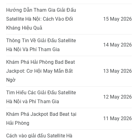
Hướng Dẫn Tham Gia Giải Đấu
Satellite Hà Nội: Cách Vào Đối
15 May 2026
Kháng Hiệu Quả
Thông Tin Về Giải Đấu Satellite
14 May 2026
Hà Nội Và Phí Tham Gia
Khám Phá Hải Phòng Bad Beat
Jackpot: Cơ Hội May Mắn Bất
13 May 2026
Ngờ
Tìm Hiểu Các Giải Đấu Satellite
12 May 2026
Hà Nội và Phí Tham Gia
Khám Phá Jackpot Bad Beat tại
11 May 2026
Hải Phòng
Cách vào giải đấu Satellite Hà