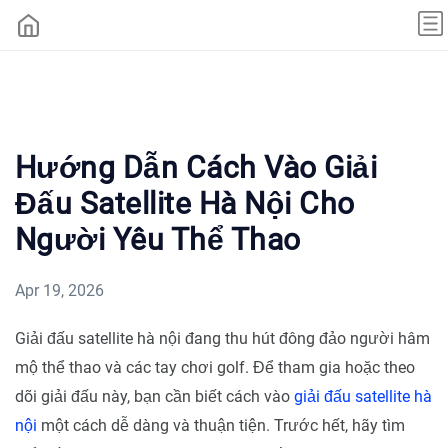
Hướng Dẫn Cách Vào Giải
Đấu Satellite Hà Nội Cho
Người Yêu Thể Thao
Apr 19, 2026
Giải đấu satellite hà nội đang thu hút đông đảo người hâm
mộ thể thao và các tay chơi golf. Để tham gia hoặc theo
dõi giải đấu này, bạn cần biết cách vào
giải đấu satellite hà
nội
một cách dễ dàng và thuận tiện. Trước hết, hãy tìm