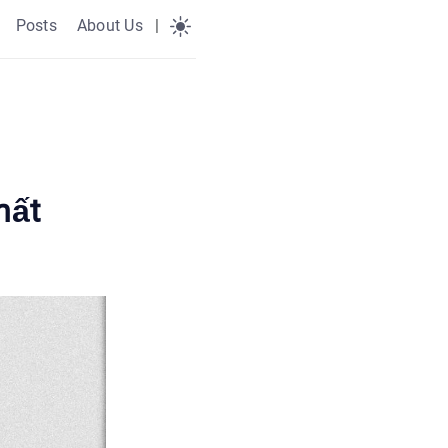
Posts
About Us
|
hất