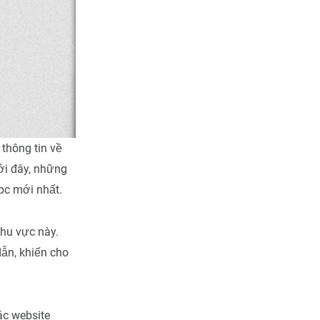
 thông tin về
ới đây, những
pc mới nhất.
hu vực này.
ẫn, khiến cho
ác website