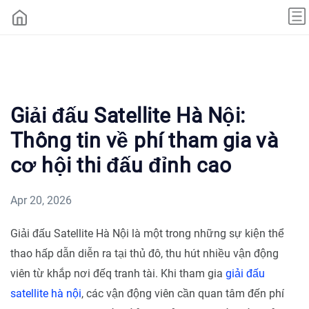
Giải đấu Satellite Hà Nội:
Thông tin về phí tham gia và
cơ hội thi đấu đỉnh cao
Apr 20, 2026
Giải đấu Satellite Hà Nội là một trong những sự kiện thể
thao hấp dẫn diễn ra tại thủ đô, thu hút nhiều vận động
viên từ khắp nơi đếq tranh tài. Khi tham gia
giải đấu
satellite hà nội
, các vận động viên cần quan tâm đến phí