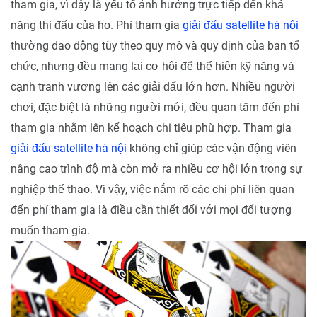
tham gia, vì đây là yếu tố ảnh hưởng trực tiếp đến khả
năng thi đấu của họ. Phí tham gia
giải đấu satellite hà nội
thường dao động tùy theo quy mô và quy định của ban tổ
chức, nhưng đều mang lại cơ hội để thể hiện kỹ năng và
cạnh tranh vương lên các giải đấu lớn hơn. Nhiều người
chơi, đặc biệt là những người mới, đều quan tâm đến phí
tham gia nhằm lên kế hoạch chi tiêu phù hợp. Tham gia
giải đấu satellite hà nội
không chỉ giúp các vận động viên
nâng cao trình độ mà còn mở ra nhiều cơ hội lớn trong sự
nghiệp thể thao. Vì vậy, việc nắm rõ các chi phí liên quan
đến phí tham gia là điều cần thiết đối với mọi đối tượng
muốn tham gia.