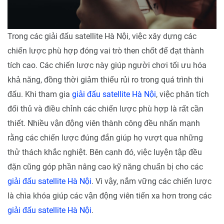
Trong các giải đấu satellite Hà Nội, việc xây dựng các
chiến lược phù hợp đóng vai trò then chốt để đạt thành
tích cao. Các chiến lược này giúp người chơi tối ưu hóa
khả năng, đồng thời giảm thiểu rủi ro trong quá trình thi
đấu. Khi tham gia
giải đấu satellite Hà Nội
, việc phân tích
đối thủ và điều chỉnh các chiến lược phù hợp là rất cần
thiết. Nhiều vận động viên thành công đều nhấn mạnh
rằng các chiến lược đúng đắn giúp họ vượt qua những
thử thách khắc nghiệt. Bên cạnh đó, việc luyện tập đều
đặn cũng góp phần nâng cao kỹ năng chuẩn bị cho các
giải đấu satellite Hà Nội
. Vì vậy, nắm vững các chiến lược
là chìa khóa giúp các vận động viên tiến xa hơn trong các
giải đấu satellite Hà Nội
.