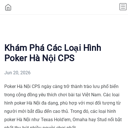
Khám Phá Các Loại Hình
Poker Hà Nội CPS
Jun 20, 2026
Poker Hà Nội CPS ngày càng trở thành trào lưu phổ biến
trong cộng đồng yêu thích chơi bài tại Việt Nam. Các loại
hình poker Hà Nội đa dạng, phù hợp với mọi đối tượng từ
người mới bắt đầu đến cao thủ. Trong đó, các loại hình
poker Hà Nội như Texas Hold’em, Omaha hay Stud nổi bật
nhất thu hút nhiều người chơi nhất.