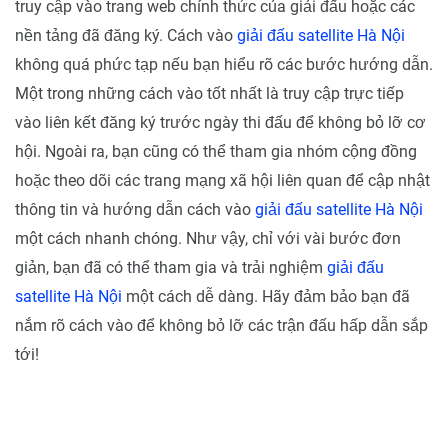
truy cập vào trang web chính thức của giải đấu hoặc các
nền tảng đã đăng ký. Cách vào
giải đấu satellite Hà Nội
không quá phức tạp nếu bạn hiểu rõ các bước hướng dẫn.
Một trong những cách vào tốt nhất là truy cập trực tiếp
vào liên kết đăng ký trước ngày thi đấu để không bỏ lỡ cơ
hội. Ngoài ra, bạn cũng có thể tham gia nhóm cộng đồng
hoặc theo dõi các trang mạng xã hội liên quan để cập nhật
thông tin và hướng dẫn cách vào
giải đấu satellite Hà Nội
một cách nhanh chóng. Như vậy, chỉ với vài bước đơn
giản, bạn đã có thể tham gia và trải nghiệm
giải đấu
satellite Hà Nội
một cách dễ dàng. Hãy đảm bảo bạn đã
nắm rõ cách vào để không bỏ lỡ các trận đấu hấp dẫn sắp
tới!