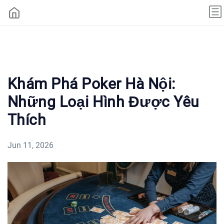
Khám Phá Poker Hà Nội:
Những Loại Hình Được Yêu
Thích
Jun 11, 2026