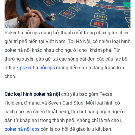
Poker hà nội cps đang trở thành một trong những trò chơi
giải trí phổ biến tại Việt Nam. Tại Hà Nội, có nhiều loại hình
poker hà nội khác nhau cho người chơi khám phá. Từ
thường xuyên gặp gỡ tại các sòng bài đến các câu lạc bộ
offline,
poker hà nội cps
mang đến sự đa dạng trong lựa
chọn.
Các loại hình poker hà nội
chủ yếu bao gồm Texas
Hold’em, Omaha, và Seven-Card Stud. Mỗi loại hình có
cách chơi và chiến thuật riêng, thu hút hàng ngàn người
dân từ khắp nơi trong thành phố. Không chỉ là trò chơi,
poker hà nội cps
còn là cơ hội để giao lưu kết bạn.