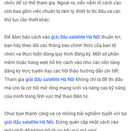
chức để có thể tham gia. Ngoài ra, việc nắm rõ cách vào
còn bao gồm việc chuẩn bị tâm lý, thiết bị thi đấu và các
thủ tục cần thiết khác.
Để đảm bảo cách vào
giải đấu satellite Hà Nội
thuận lợi,
bạn hãy theo dõi các thông báo chính thức của ban tổ
chức và thực hiện đúng quy trình đăng ký. Một số phần
mềm hoặc trang web hỗ trợ cách vào như các nền tảng
đăng ký trực tuyến hay các hội thảo hướng dẫn chi tiết.
Tham gia
giải đấu satellite Hà Nội
không chỉ là để thi đấu
mà còn là cơ hội mở rộng mạng lưới và nâng cao kỹ năng
của mình trong lĩnh vực thể thao điện tử.
Chúc bạn thành công và có những trải nghiệm tuyệt vời tại
giải đấu satellite Hà Nội
. Đừng quên cập nhật cách vào
mới nhất để không bỏ lỡ cơ hội quý giá này!