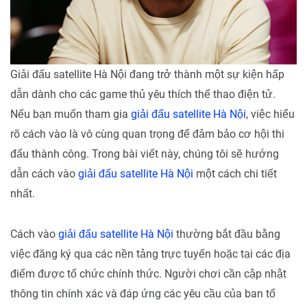
Giải đấu satellite Hà Nội đang trở thành một sự kiện hấp
dẫn dành cho các game thủ yêu thích thể thao điện tử.
Nếu bạn muốn tham gia
giải đấu satellite Hà Nội
, việc hiểu
rõ cách vào là vô cùng quan trọng để đảm bảo cơ hội thi
đấu thành công. Trong bài viết này, chúng tôi sẽ hướng
dẫn cách vào
giải đấu satellite Hà Nội
một cách chi tiết
nhất.
Cách vào
giải đấu satellite Hà Nội
thường bắt đầu bằng
việc đăng ký qua các nền tảng trực tuyến hoặc tại các địa
điểm được tổ chức chính thức. Người chơi cần cập nhật
thông tin chính xác và đáp ứng các yêu cầu của ban tổ