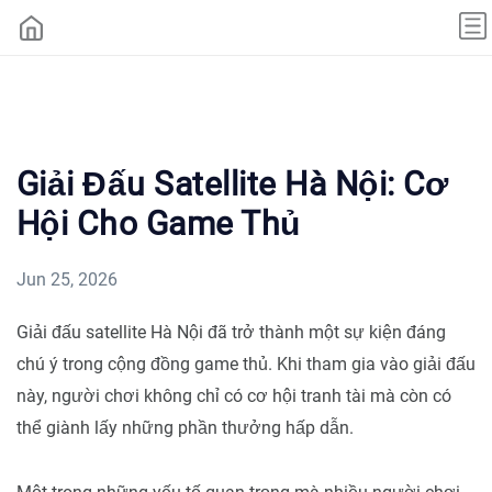
Giải Đấu Satellite Hà Nội: Cơ
Hội Cho Game Thủ
Jun 25, 2026
Giải đấu satellite Hà Nội đã trở thành một sự kiện đáng
chú ý trong cộng đồng game thủ. Khi tham gia vào giải đấu
này, người chơi không chỉ có cơ hội tranh tài mà còn có
thể giành lấy những phần thưởng hấp dẫn.