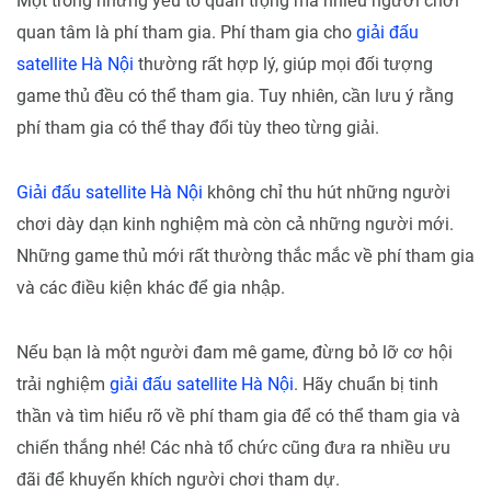
Một trong những yếu tố quan trọng mà nhiều người chơi
quan tâm là phí tham gia. Phí tham gia cho
giải đấu
satellite Hà Nội
thường rất hợp lý, giúp mọi đối tượng
game thủ đều có thể tham gia. Tuy nhiên, cần lưu ý rằng
phí tham gia có thể thay đổi tùy theo từng giải.
Giải đấu satellite Hà Nội
không chỉ thu hút những người
chơi dày dạn kinh nghiệm mà còn cả những người mới.
Những game thủ mới rất thường thắc mắc về phí tham gia
và các điều kiện khác để gia nhập.
Nếu bạn là một người đam mê game, đừng bỏ lỡ cơ hội
trải nghiệm
giải đấu satellite Hà Nội
. Hãy chuẩn bị tinh
thần và tìm hiểu rõ về phí tham gia để có thể tham gia và
chiến thắng nhé! Các nhà tổ chức cũng đưa ra nhiều ưu
đãi để khuyến khích người chơi tham dự.