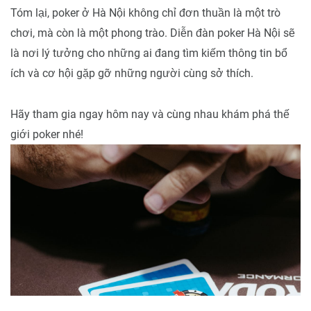
Tóm lại, poker ở Hà Nội không chỉ đơn thuần là một trò
chơi, mà còn là một phong trào. Diễn đàn poker Hà Nội sẽ
là nơi lý tưởng cho những ai đang tìm kiếm thông tin bổ
ích và cơ hội gặp gỡ những người cùng sở thích.
Hãy tham gia ngay hôm nay và cùng nhau khám phá thế
giới poker nhé!