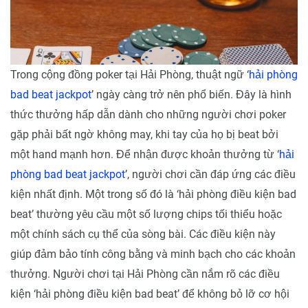
Trong cộng đồng poker tại Hải Phòng, thuật ngữ ‘
hải phòng
bad beat jackpot
’ ngày càng trở nên phổ biến. Đây là hình
thức thưởng hấp dẫn dành cho những người chơi poker
gặp phải bất ngờ không may, khi tay của họ bị beat bởi
một hand mạnh hơn. Để nhận được khoản thưởng từ ‘
hải
phòng bad beat jackpot
’, người chơi cần đáp ứng các điều
kiện nhất định. Một trong số đó là ‘hải phòng điều kiện bad
beat’ thường yêu cầu một số lượng chips tối thiểu hoặc
một chính sách cụ thể của sòng bài. Các điều kiện này
giúp đảm bảo tính công bằng và minh bạch cho các khoản
thưởng. Người chơi tại Hải Phòng cần nắm rõ các điều
kiện ‘hải phòng điều kiện bad beat’ để không bỏ lỡ cơ hội