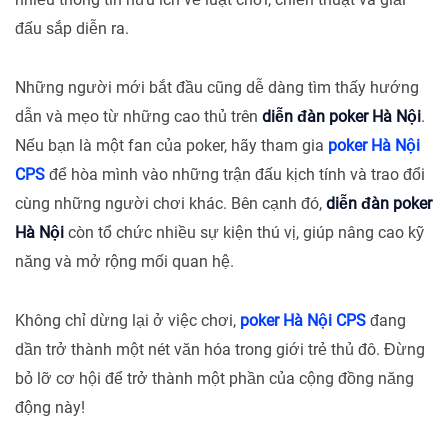
đấu sắp diễn ra.
Những người mới bắt đầu cũng dễ dàng tìm thấy hướng
dẫn và mẹo từ những cao thủ trên
diễn đàn poker Hà Nội
.
Nếu bạn là một fan của poker, hãy tham gia
poker Hà Nội
CPS
để hòa mình vào những trận đấu kịch tính và trao đổi
cùng những người chơi khác. Bên cạnh đó,
diễn đàn poker
Hà Nội
còn tổ chức nhiều sự kiện thú vị, giúp nâng cao kỹ
năng và mở rộng mối quan hệ.
Không chỉ dừng lại ở việc chơi,
poker Hà Nội CPS
đang
dần trở thành một nét văn hóa trong giới trẻ thủ đô. Đừng
bỏ lỡ cơ hội để trở thành một phần của cộng đồng năng
động này!