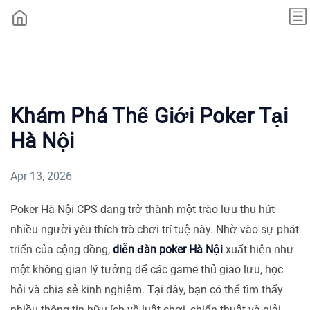
Khám Phá Thế Giới Poker Tại
Hà Nội
Apr 13, 2026
Poker Hà Nội CPS đang trở thành một trào lưu thu hút
nhiều người yêu thích trò chơi trí tuệ này. Nhờ vào sự phát
triển của cộng đồng,
diễn đàn poker Hà Nội
xuất hiện như
một không gian lý tưởng để các game thủ giao lưu, học
hỏi và chia sẻ kinh nghiệm. Tại đây, bạn có thể tìm thấy
nhiều thông tin hữu ích về luật chơi, chiến thuật và giải