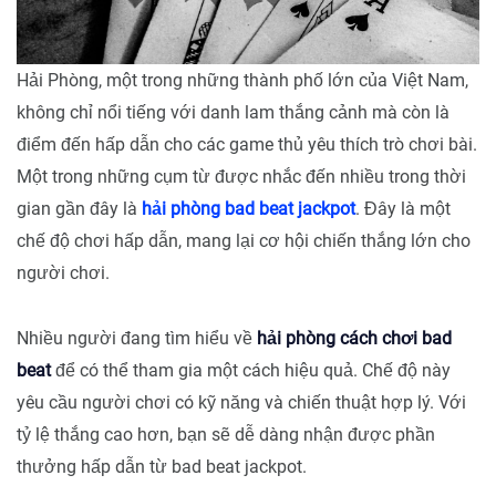
Hải Phòng, một trong những thành phố lớn của Việt Nam,
không chỉ nổi tiếng với danh lam thắng cảnh mà còn là
điểm đến hấp dẫn cho các game thủ yêu thích trò chơi bài.
Một trong những cụm từ được nhắc đến nhiều trong thời
gian gần đây là
hải phòng bad beat jackpot
. Đây là một
chế độ chơi hấp dẫn, mang lại cơ hội chiến thắng lớn cho
người chơi.
Nhiều người đang tìm hiểu về
hải phòng cách chơi bad
beat
để có thể tham gia một cách hiệu quả. Chế độ này
yêu cầu người chơi có kỹ năng và chiến thuật hợp lý. Với
tỷ lệ thắng cao hơn, bạn sẽ dễ dàng nhận được phần
thưởng hấp dẫn từ bad beat jackpot.