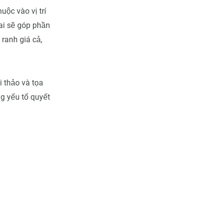
uộc vào vị trí
ai sẽ góp phần
 ranh giá cả,
 thảo và tọa
g yếu tố quyết