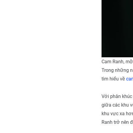
Cam Ranh, một 
Trong những nă
tìm hiểu về
ca
Với phân khúc
giữa các khu v
khu vực xa hơn
Ranh trở nên 