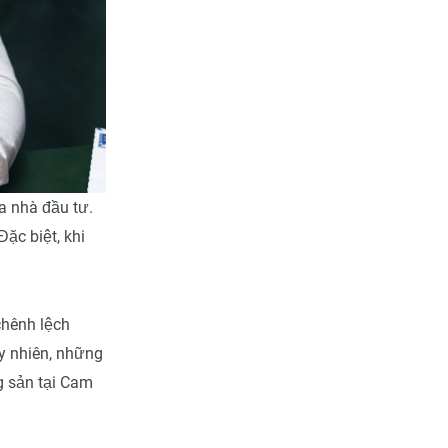
a nhà đầu tư.
ặc biệt, khi
chênh lệch
y nhiên, những
g sản tại Cam