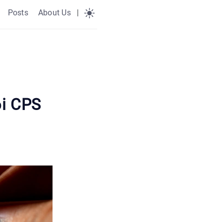
Posts
About Us
|
ội CPS