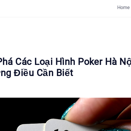
Home
há Các Loại Hình Poker Hà N
ng Điều Cần Biết