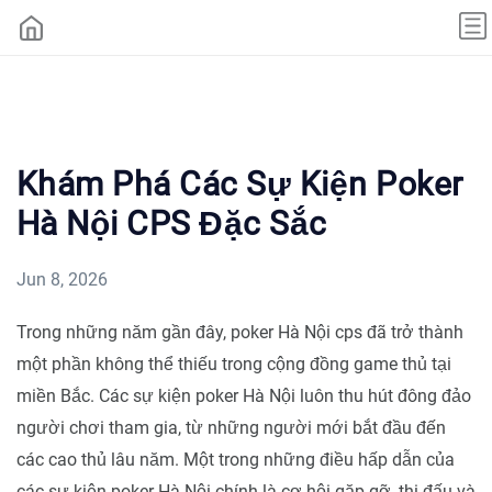
Khám Phá Các Sự Kiện Poker
Hà Nội CPS Đặc Sắc
Jun 8, 2026
Trong những năm gần đây, poker Hà Nội cps đã trở thành
một phần không thể thiếu trong cộng đồng game thủ tại
miền Bắc. Các sự kiện poker Hà Nội luôn thu hút đông đảo
người chơi tham gia, từ những người mới bắt đầu đến
các cao thủ lâu năm. Một trong những điều hấp dẫn của
các sự kiện poker Hà Nội chính là cơ hội gặp gỡ, thi đấu và