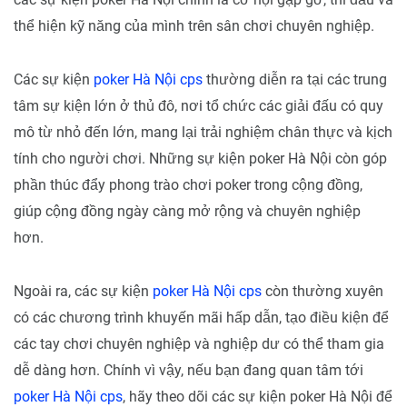
thể hiện kỹ năng của mình trên sân chơi chuyên nghiệp.
Các sự kiện
poker Hà Nội cps
thường diễn ra tại các trung
tâm sự kiện lớn ở thủ đô, nơi tổ chức các giải đấu có quy
mô từ nhỏ đến lớn, mang lại trải nghiệm chân thực và kịch
tính cho người chơi. Những sự kiện poker Hà Nội còn góp
phần thúc đẩy phong trào chơi poker trong cộng đồng,
giúp cộng đồng ngày càng mở rộng và chuyên nghiệp
hơn.
Ngoài ra, các sự kiện
poker Hà Nội cps
còn thường xuyên
có các chương trình khuyến mãi hấp dẫn, tạo điều kiện để
các tay chơi chuyên nghiệp và nghiệp dư có thể tham gia
dễ dàng hơn. Chính vì vậy, nếu bạn đang quan tâm tới
poker Hà Nội cps
, hãy theo dõi các sự kiện poker Hà Nội để