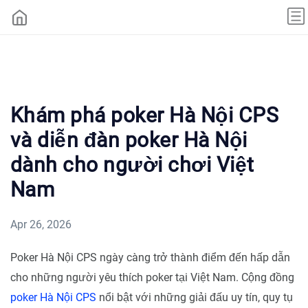
Khám phá poker Hà Nội CPS
và diễn đàn poker Hà Nội
dành cho người chơi Việt
Nam
Apr 26, 2026
Poker Hà Nội CPS ngày càng trở thành điểm đến hấp dẫn
cho những người yêu thích poker tại Việt Nam. Cộng đồng
poker Hà Nội CPS
nổi bật với những giải đấu uy tín, quy tụ