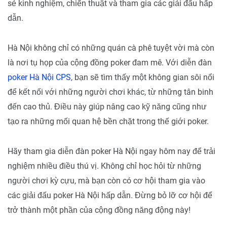
sẻ kinh nghiệm, chiến thuật và tham gia các giải đấu hấp
dẫn.
Hà Nội không chỉ có những quán cà phê tuyệt vời mà còn
là nơi tụ họp của cộng đồng poker đam mê. Với diễn đàn
poker Hà Nội CPS
, bạn sẽ tìm thấy một không gian sôi nổi
để kết nối với những người chơi khác, từ những tân binh
đến cao thủ. Điều này giúp nâng cao kỹ năng cũng như
tạo ra những mối quan hệ bền chặt trong thế giới poker.
Hãy tham gia diễn đàn poker Hà Nội ngay hôm nay để trải
nghiệm nhiều điều thú vị. Không chỉ học hỏi từ những
người chơi kỳ cựu, mà bạn còn có cơ hội tham gia vào
các giải đấu poker Hà Nội hấp dẫn. Đừng bỏ lỡ cơ hội để
trở thành một phần của cộng đồng năng động này!