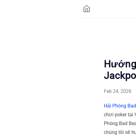
Hướng 
Jackpo
Feb 24, 2026
Hải Phòng Bad
chơi poker tại
Phòng Bad Beat,
chúng tôi sẽ h