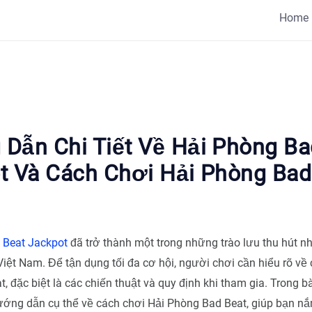
Home
Dẫn Chi Tiết Về Hải Phòng Ba
t Và Cách Chơi Hải Phòng Bad
 Beat Jackpot
đã trở thành một trong những trào lưu thu hút n
 Việt Nam. Để tận dụng tối đa cơ hội, người chơi cần hiểu rõ về
 đặc biệt là các chiến thuật và quy định khi tham gia. Trong bài
ướng dẫn cụ thể về cách chơi Hải Phòng Bad Beat, giúp bạn nắ