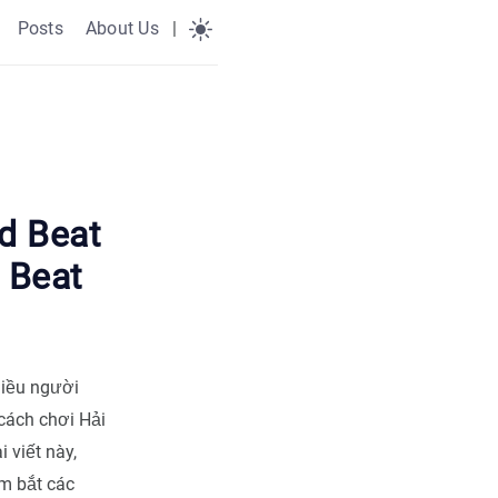
Posts
About Us
|
d Beat
 Beat
hiều người
 cách chơi Hải
 viết này,
m bắt các