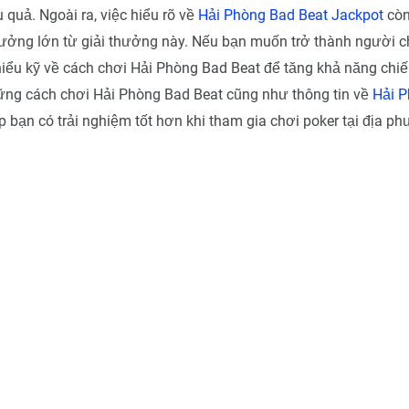
 quả. Ngoài ra, việc hiểu rõ về
Hải Phòng Bad Beat Jackpot
còn
ưởng lớn từ giải thưởng này. Nếu bạn muốn trở thành người c
hiểu kỹ về cách chơi Hải Phòng Bad Beat để tăng khả năng chi
vững cách chơi Hải Phòng Bad Beat cũng như thông tin về
Hải P
p bạn có trải nghiệm tốt hơn khi tham gia chơi poker tại địa p