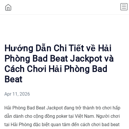
Hướng Dẫn Chi Tiết về Hải
Phòng Bad Beat Jackpot và
Cách Chơi Hải Phòng Bad
Beat
Apr 11, 2026
Hải Phòng Bad Beat Jackpot đang trở thành trò chơi hấp
dẫn dành cho cộng đồng poker tại Việt Nam. Người chơi
tại Hải Phòng đặc biệt quan tâm đến cách chơi bad beat