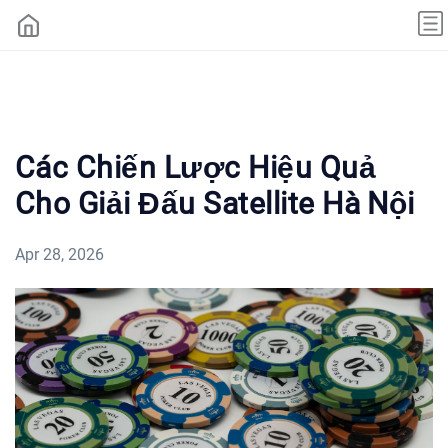
Các Chiến Lược Hiệu Quả
Cho Giải Đấu Satellite Hà Nội
Apr 28, 2026