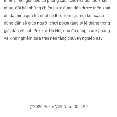
thiết vì mỗi giải đấu có phong cách chơi và đối thủ khác
nhau, đòi hỏi những chiến lược đúng đắn được triển khai
để đạt hiệu quả tốt nhất có thể. Tóm lại, một kế hoạch
đúng đắn sẽ giúp người chơi poker tăng tỷ lệ thắng trong
giải đấu vệ tinh Poker ở Hà Nội, qua đó nâng cao kỹ năng
và kinh nghiệm dựa trên nền tảng chuyên nghiệp này.
@2026 Poker Việt Nam Chia Sẻ